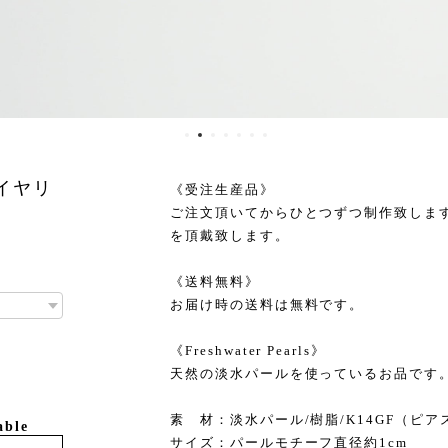
・イヤリ
《受注生産品》
ご注文頂いてからひとつずつ制作致します
を頂戴致します。
《送料無料》
お届け時の送料は無料です。
《Freshwater Pearls》
天然の淡水パールを使っているお品です
素 材：淡水パール/樹脂/K14GF（ピ
able
サイズ：パールモチーフ直径約1cm