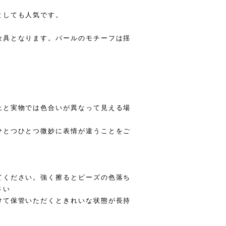
としても人気です。
金具となります。パールのモチーフは揺
上と実物では色合いが異なって見える場
ひとつひとつ微妙に表情が違うことをご
てください。強く擦るとビーズの色落ち
さい
けて保管いただくときれいな状態が長持