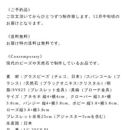
《ご予約品》
ご注文頂いてからひとつずつ制作致します。12月中旬頃の
お届けとなります。
《送料無料》
お届け時の送料は無料です。
《Contemporary》
現代のビーズや天然石で制作しているお品です。
素 材：グラスビーズ（チェコ、日本）/スパンコール（フ
ランス）/天然石（ブラックオニキス/クリスタル）/樹
脂/SV925（ブレスレット金具）/真鍮（ブローチ金具）
サイズ：アネモネ 縦4×横4cm 、クローバー 縦3.8×横
3.8cm、パンジー 縦4×横3.8cm、ポピー 縦3.8×横3.8cm、
ローズ縦3.8×横3.8cm
ブレスレット全長25cm（アジャスター5cmを含む）
生産国：日本
品 番：LC-25CF-FL